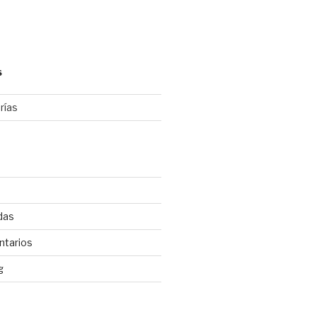
S
rías
das
ntarios
g