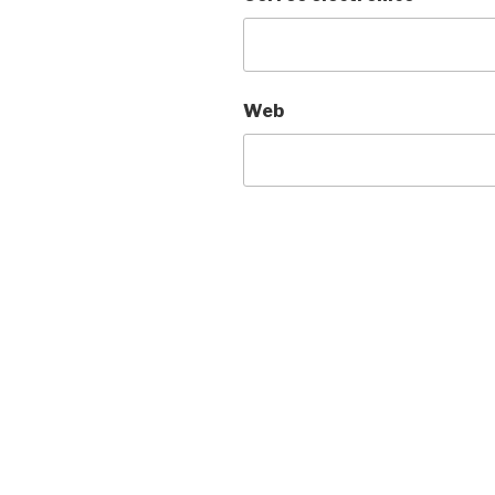
Web
Navegación
de
entradas