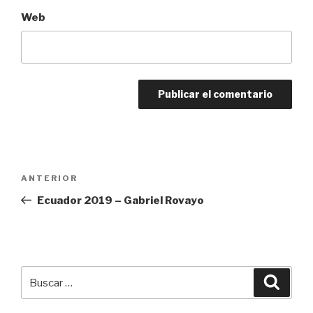
Web
Navegación
Entrada
ANTERIOR
de
anterior:
Ecuador 2019 – Gabriel Rovayo
entradas
Buscar
Busca
por: